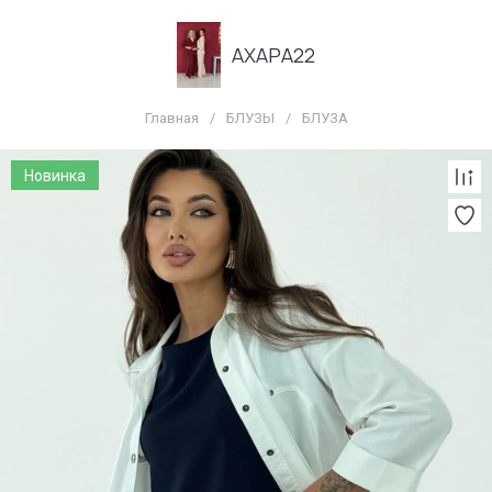
АХАРА22
Главная
/
БЛУЗЫ
/
БЛУЗА
Новинка