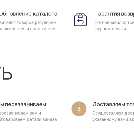
Обновление каталога
Гарантия возв
Каталог товаров регулярно
Не понравился то
расширяется и пополняется
вернем деньги
ть
ы перезваниваем
Доставляем то
3
ерезваниваем вам и
Осуществляем дост
бговариваем детали заказа
указанному вами а