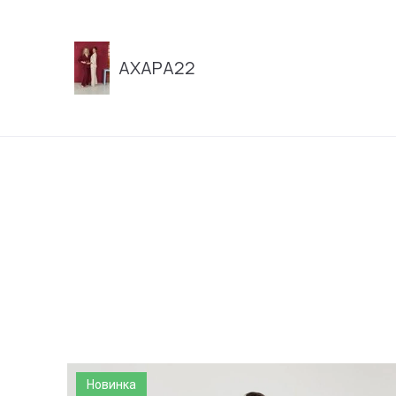
АХАРА22
Новинка