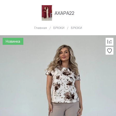
АХАРА22
Главная
/
БРЮКИ
/
БРЮКИ
Новинка