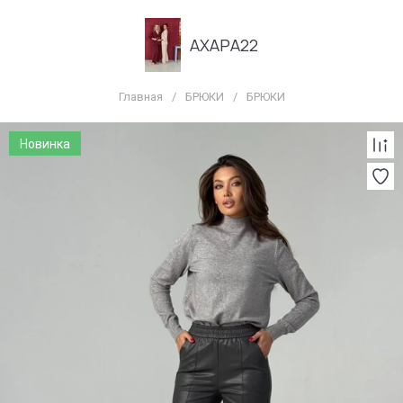
АХАРА22
Главная
/
БРЮКИ
/
БРЮКИ
Новинка